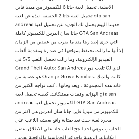
الاصلية. تحميل لعبة جاتا 6 للكمبيوتر من ميديا فاير.
تحميل لعبة جاتا 2 الحقيقة. نبذة عن لعبة gta san
andreas حديثنا اليوم يحمل لك الجديد عن تحميل لعبة
جاتا سان أندرس للكمبيوتر كاملة GTA San Andreas
التي جرى إصدارها منذ ما يقرب من عقدين من الزمان
إلا أنها ما زالت تحتفظ بموقعها في صدارة ومقدمة ألعاب
الفيديو الإلكترونية، وما زالت تحصل اللعب 5/5 في
Grand Theft Auto: San Andreas تلعب دور CJ الذي
هو عصابة من Orange Grove Families. كانت والدتك
قائد هذه المجموعة ، وبعد وفاتها ، كنت تواجه الكثير من
الهزائم وفقدت ممتلكاتك. كيفية تحميل لعبة gta san
andreas للكمبيوتر تحميل لعبة GTA San Andreas
للكمبيوتر من ميديا فاير، جاتا سان اندرس هي اكثر من
مجرد لعبة حيث تعد بمثابة واقع يعيشه اللاعب علي
الحاسوب وهي احد انجح العاب جاتا علي الاطلاق بفضل
امكانياتها الرهيبة واجوائها الحماسية والواقعية تحميل