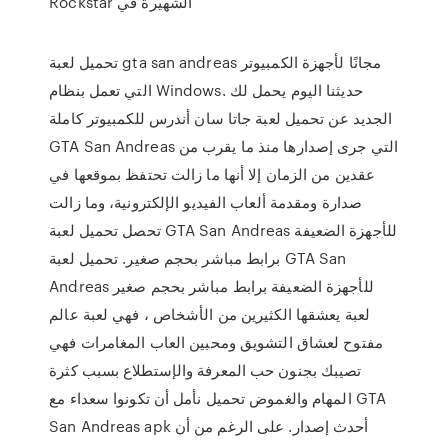
Rockstar الشهيرة في
تحميل لعبة gta san andreas مجانًا لأجهزة الكمبيوتر
التي تعمل بنظام Windows. حديثنا اليوم يحمل لك
الجديد عن تحميل لعبة جاتا سان أندرس للكمبيوتر كاملة
GTA San Andreas التي جرى إصدارها منذ ما يقرب من
عقدين من الزمان إلا أنها ما زالت تحتفظ بموقعها في
صدارة ومقدمة ألعاب الفيديو الإلكترونية، وما زالت
تحصل تحميل لعبة GTA San Andreas للأجهزة الضعيفة
برابط مباشر بحجم صغير. تحميل لعبة GTA San
Andreas للأجهزة الضعيفة برابط مباشر بحجم صغير
لعبة يعشقها الكثيرين من الأشخاص ، فهي لعبة عالم
مفتوح لعشاق التشويق ومحبين العاب المغامرات فهي
تصيبك بجنون حب المعرفة والإستطلاع بسبب كثرة
المهام والغموض تحميل نأمل أن تكونوا سعداء مع GTA
San Andreas apk أحدث إصدار. على الرغم من أن