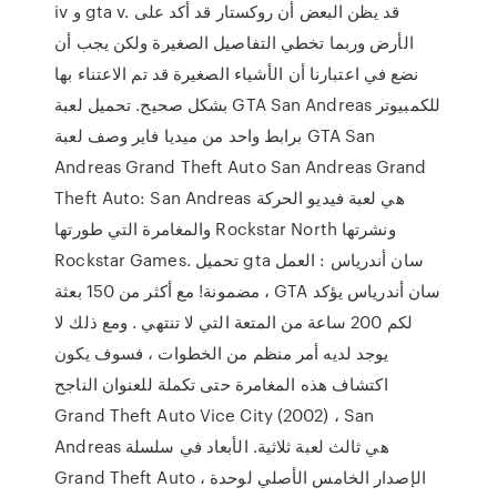
iv و gta v. قد يظن البعض أن روكستار قد أكد على
الأرض وربما تخطي التفاصيل الصغيرة ولكن يجب أن
نضع في اعتبارنا أن الأشياء الصغيرة قد تم الاعتناء بها
بشكل صحيح. تحميل لعبة GTA San Andreas للكمبيوتر
برابط واحد من ميديا فاير وصف لعبة GTA San
Andreas Grand Theft Auto San Andreas Grand
Theft Auto: San Andreas هي لعبة فيديو الحركة
والمغامرة التي طورتها Rockstar North ونشرتها
Rockstar Games. تحميل gta سان أندرياس : العمل
مضمونة! مع أكثر من 150 بعثة ، GTA سان أندرياس يؤكد
لكم 200 ساعة من المتعة التي لا تنتهي . ومع ذلك لا
يوجد لديه أمر منظم من الخطوات ، فسوف يكون
اكتشاف هذه المغامرة حتى تكملة للعنوان الناجح
Grand Theft Auto Vice City (2002) ، San
Andreas هي ثالث لعبة ثلاثية. الأبعاد في سلسلة
Grand Theft Auto ، الإصدار الخامس الأصلي لوحدة