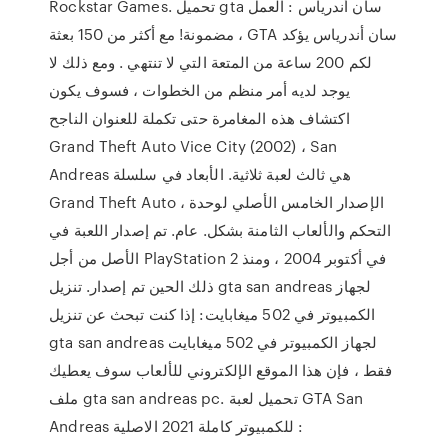
Rockstar Games. تحميل gta سان أندرياس : العمل
مضمونة! مع أكثر من 150 بعثة ، GTA سان أندرياس يؤكد
لكم 200 ساعة من المتعة التي لا تنتهي . ومع ذلك لا
يوجد لديه أمر منظم من الخطوات ، فسوف يكون
اكتشاف هذه المغامرة حتى تكملة للعنوان الناجح
Grand Theft Auto Vice City (2002) ، San
Andreas هي ثالث لعبة ثلاثية. الأبعاد في سلسلة
Grand Theft Auto ، الإصدار الخامس الأصلي لوحدة
التحكم والألعاب الثامنة بشكل. عام. تم إصدار اللعبة في
الأصل من أجل PlayStation 2 في أكتوبر 2004 ، ومنذ
ذلك الحين تم إصدار. تنزيل gta san andreas لجهاز
الكمبيوتر في 502 ميغابايت: إذا كنت تبحث عن تنزيل
gta san andreas لجهاز الكمبيوتر في 502 ميغابايت
فقط ، فإن هذا الموقع الإلكتروني للألعاب سوف يعطيك
ملف gta san andreas pc. تحميل لعبة GTA San
Andreas للكمبيوتر كاملة 2021 الاصلية :