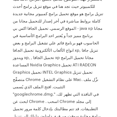
للكمبيوتر حيث تجد هنا في موقع تنزيل برامج أحدث
تنزيل برامج هو موقع تحميل برامج كمبيوتر مجانية جديدة
كاملة بروابط مباشرة في أخر إصدار للتحميل مجانا من
الموقع الرسمي. تحميل الجافا اكس بي - java xp مجانا
برنامج مميز جداً و يُعتبر احد البرامج الأساسية في
الحاسوب فهو برنامج قائم علي تشغيل البرامج و بعض
انواع الألعاب الألكترونية تحميل الجافا xp, تنزيل جافا
ويندوز xp, , تحميل الجافا xp مجانا تحميل البرامج
المساعدة Nvidia Graphics تحميل ATI RADEON
Graphics تحميل INTEL Graphics تحميل تنزيل
متصفِّح Chrome على نظام التشغيل Mac. نزِّل ملف
التثبيت. افتح الملف الذي يُسمى
"googlechrome.dmg." في النافذة التي تظهر لك،
ابحث عن Chrome . اسحب Chrome إلى مجلد
التطبيقات. قد تتم مطالبتك بإدخال كلمة مرور تحميل
برامج مجانية سوفت وير فري داونلود، دليلك الى تنزيل