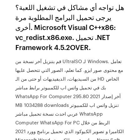
هل تواجه أي مشاكل في تشغيل اللعبة؟
يرجى تحميل البرامج المطلوبة مرة
أخرى. Microsoft Visual C++x86:
vc_redist.x86.exe. تحميل .NET
Framework 4.5.2OVER.
قم بتنزيل آخر نسخة من UltraISO لـ Windows. تعامل
مع محتوى صور ايزو. كما تعلم، الصور التي تتحصل عليها
من السيديهات، الديفيديهات أو حتى من الـ HD الخاص
بك في تحميل واتس اب للكمبيوتر برابط مباشر
WhatsApp For Computer أخر إصدار 2021 295.80
MB 1034288 downloads تنزيل واتس اب للكمبيوتر
عربي احدث نسخة تحميل مباشر WhatsApp
Computer WhatsApp For PC الربط من خلال
الكاميرا و تصوير الكيوكود الذي تحميل برنامج وورد 2021
Microsoft Word مجاني عربي للكمبيوتر Nassr Soft