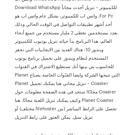
للكمبيوتر – تنزيل أحدث مجاناً Download WhatsApp
For Pc. واتس اب للكمبيوتر، بشكل عام واتس اب هو
أحد أشهر تطبيقات التواصل في الوقت الحالي وذلك
بعدد مستخدمين تخطى 2 مليار مستخدم من جميع أنحاء
العالم، هذا البرنامج بدأ حياته تنزيل يوتيوب للكمبيوتر
ويندوز 10: هناك العديد من الايجابيات التي تحفز
المستخدم لنظام ويندوز على تحميل برنامج يوتوب
للحاسوب من بينها أنك تستطيع الاشتراك في القنوات
التي تتيحها الشركة وايضا القنًوات الخاصة بصناع Planet
Coaster – تنزيل مجاني هنا يمكنك تحميل Planet
Coaster مجانًا! ستجد في هذه الصفحة معلومات حول
Planet Coaster وكيف يمكنك تنزيل اللعبة مجانًا. هنا
تحصل على الرابط المباشر (من filehoster مختلف) أو
تنزيل سيل. يمكن العثور على رابط التنزيل
مميزات تنزيل لعبة ببجي للكمبيوتر. تتميز لعبة ببجي بعدد