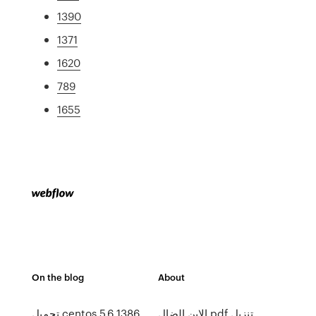
1390
1371
1620
789
1655
On the blog
About
الابن الضال pdf تنزيل
تحميل centos 5.6 1386