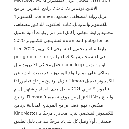
الاثنين, نوفمبر 23, 2020 برامج التحرير , برامج
الكمبيوتر 1 comment تنزيل رواية لمصطفى محمود
للكمبيوتر والموبايل,كتاب العنكبوت للدكتور مصطفى
محمود برابط مجاني [أكمل القراءة] روايات أدبية تحميل
لعبة ببجي للكمبيوتر 2020 download pubg for pc
free برابط مباشر تحميل لعبة ببجي للكمبيوتر 2020
pubg mobile pc هى لعبة مجانية يمكنك لعبها من
خلال محاكى الاندرويد مثل game loop او من بدون
محاكى على جميع انواع الويندوز ،وقد يبجث العديد عن
تنزيل برنامج مونتاج فيلمورا 9 Filmora للكمبيوتر تحميل
فيلمورا 9 عربي 2021 مفعل مدى الحياة ويشتهر بإسم
برنامج Filmora 9 وأصبح متاحًا للتنزيل من موقع تصميم
ميكس ، فهو افضل برامج المونتاج المجانية برنامج
KineMaster للكمبيوتر الشخصي تنزيل مجاني: مرحبًا يا
صديقي، أولاً وقبل كل شيء، مرحبًا بك في دليل تطبيق
تحرير الفيديو Kinemaster.