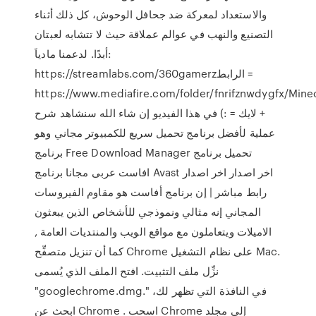
والاستعداد لمعركة ضد جحافل الوحوش، كل ذلك أثناء
التصنيع والنهب في عوالم عملاقة حيث لا تتشابه لعبتان
أبدًا. لدعمنا مادياَ:
https://streamlabs.com/360gamerzالرابط =
https://www.mediafire.com/folder/fnrifznwdygfx/Minسبسكرايب
+ لايك = :) في هذا الفيديو إن شاء الله سنشاهد شرح
عملية لأفضل برنامج تحميل سريع للكمبيوتر مجاني وهو
برنامج Free Download Manager تحميل برنامج
افاست عربى مجانا برنامج Avast اخر اصدار اخر اصدار
رابط مباشر | إن برنامج أفاست هو مقاوم الفيروسات
المجاني إنه مثالي ونموذجي للأشخاص الذين يبعثون
الاميلات ويتعاملون مع مواقع الويب والمنتديات العامة ,
كما أن تنزيل متصفِّح Chrome على نظام التشغيل Mac.
نزِّل ملف التثبيت. افتح الملف الذي يُسمى
"googlechrome.dmg." في النافذة التي تظهر لك،
ابحث عن Chrome . اسحب Chrome إلى مجلد