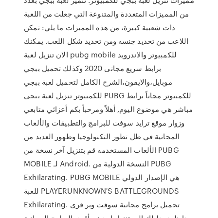
من المميزات المتعددة والمتنوعة التي جعلت من اللعبة
ذات شعبية كبيرة، من هذه المميزات ما يلي: تمكن
اللاعب من تحديد جنسه ومن تحديد شكل اللعب. يمكنك
الان تنزيل لعبة pubg mobile للكمبيوتر والاندرويد
برابط سريع مجانى 2020 وكذلك تحميل ببجي
موبايل،والايفون،الشرح الكامل لتحميل لعبة ببجي
للكمبيوتر تنزيل لعبة ببجي PUBG للكمبيوتر مجاناً برابط
مباشر هي موضوع اليوم, أهلاً ومرحباً بكم أعزائي متابعي
وزوار موقع ترايد سوفت للبرامج والتطبيقات والألعاب
المجانية في ظل تطور التكنولوجيا وظهور العديد من
الألعاب المستخدمه قم بتنزيل آخر نسخة من PUBG
MOBILE لـ Android. النسخة الدولية من PUBG
Exhilarating. PUBG MOBILE هي الإصدار الدولي
للعبة PLAYERUNKNOWN'S BATTLEGROUNDS
Exhilarating. تحميل برامج مجانية سوفت وير فري
داونلود، دليلك الى تنزيل احدث وأقوى البرامج المجانية