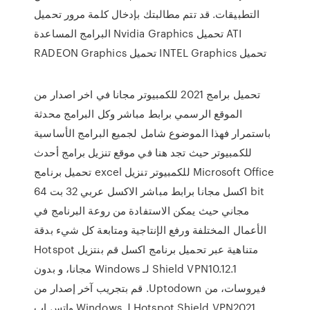
التطبيقات. قد تتم مطالبتك بإدخال كلمة مرور تحميل
البرامج المساعدة Nvidia Graphics تحميل ATI
RADEON Graphics تحميل INTEL Graphics تحميل
تحميل برامج 2021 للكمبيوتر مجانا في اخر اصدار من
الموقع الرسمي برابط مباشر وكل البرامج محدثة
باستمرار فهذا الموضوع شامل لجميع البرامج الأساسية
للكمبيوتر حيث تجد هنا في موقع تنزيل برامج أحدث
تحميل برنامج excel للكمبيوتر تنزيل Microsoft Office
اكسل مجانا برابط مباشر الاكسل عربي 32 بت 64 bit
مجاني حيث يمكن الاستفادة من روعة البرنامج في
الأعمال المختلفة ورفع الإنتاجية ومتابعة كل شيء بدقة
متناهية عبر تحميل برنامج اكسل ‫قم بنتزيل Hotspot
Shield VPN10.12.1 لـ Windows مجانا، و بدون
فيروسات، من Uptodown. قم بتجريب آخر إصدار من
Hotspot Shield VPN2021 لـ Windows واتس اب